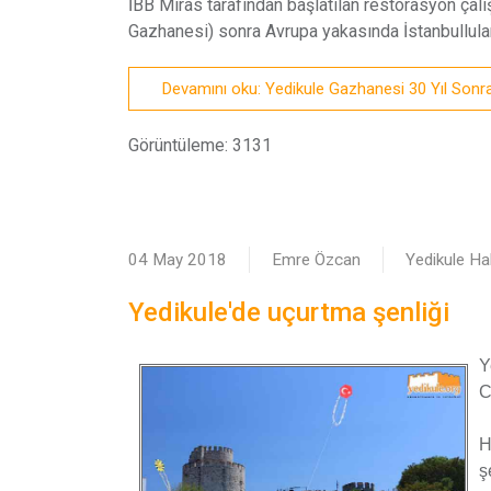
İBB Miras tarafından başlatılan restorasyon ça
Gazhanesi) sonra Avrupa yakasında İstanbullular
Devamını oku: Yedikule Gazhanesi 30 Yıl Sonr
Görüntüleme: 3131
04 May 2018
Emre Özcan
Yedikule Hab
Yedikule'de uçurtma şenliği
Y
C
H
ş