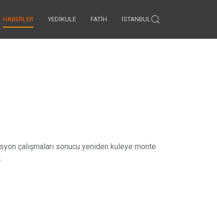
HABERLER
YEDIKULE
FATIH
İSTANBUL
orasyon çalışmaları sonucu yeniden kuleye monte
.