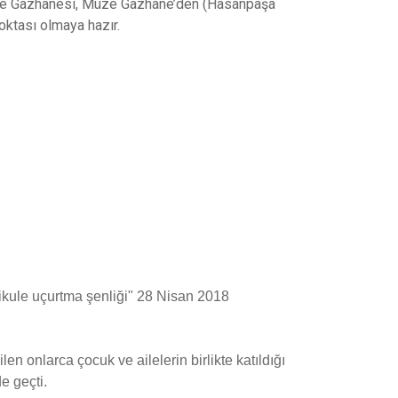
ikule Gazhanesi, Müze Gazhane’den (Hasanpaşa
oktası olmaya hazır.
kule uçurtma şenliği" 28 Nisan 2018
en onlarca çocuk ve ailelerin birlikte katıldığı
e geçti.