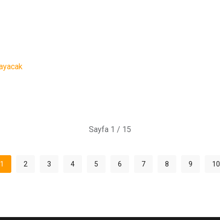
şayacak
Sayfa 1 / 15
1
2
3
4
5
6
7
8
9
10