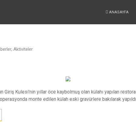
ANASAYFA
erler, Aktiviteler
ın Giriş Kulesi'nin yıllar öce kaybolmuş olan külahı yapılan rest
en operasyonda monte edilen külah eski gravürlere bakılarak yapıldı