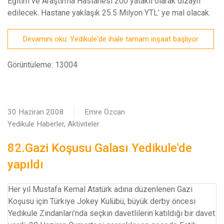
Eğitim ve Araştırma Hastanesi 200 yataklı olarak dizayn
edilecek. Hastane yaklaşık 25.5 Milyon YTL’ ye mal olacak.
Devamını oku: Yedikule'de ihale tamam inşaat başlıyor
Görüntüleme: 13004
30 Haziran 2008
Emre Özcan
Yedikule Haberler, Aktiviteler
82.Gazi Koşusu Galası Yedikule'de
yapıldı
H
er yıl Mustafa Kemal Atatürk adına düzenlenen Gazi
Koşusu için Türkiye Jokey Kulübü, büyük derby öncesi
Yedikule Zindanları’nda seçkin davetlilerin katıldığı bir davet