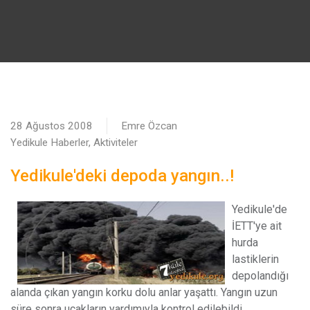
28 Ağustos 2008
Emre Özcan
Yedikule Haberler, Aktiviteler
Yedikule'deki depoda yangın..!
Y
edikule'de
İETT'ye ait
hurda
lastiklerin
depolandığı
alanda çıkan yangın korku dolu anlar yaşattı. Yangın uzun
süre sonra uçakların yardımıyla kontrol edilebildi