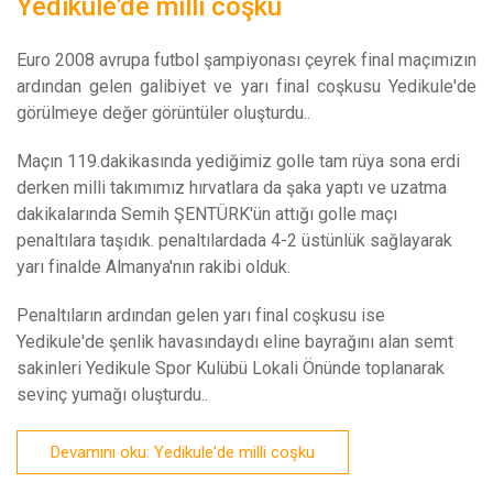
Yedikule'de milli coşku
E
uro 2008 avrupa futbol şampiyonası çeyrek final maçımızın
ardından gelen galibiyet ve yarı final coşkusu Yedikule'de
görülmeye değer görüntüler oluşturdu..
Maçın 119.dakikasında yediğimiz golle tam rüya sona erdi
derken milli takımımız hırvatlara da şaka yaptı ve uzatma
dakikalarında Semih ŞENTÜRK'ün attığı golle maçı
penaltılara taşıdık. penaltılardada 4-2 üstünlük sağlayarak
yarı finalde Almanya'nın rakibi olduk.
Penaltıların ardından gelen yarı final coşkusu ise
Yedikule'de şenlik havasındaydı eline bayrağını alan semt
sakinleri Yedikule Spor Kulübü Lokali Önünde toplanarak
sevinç yumağı oluşturdu..
Devamını oku: Yedikule'de milli coşku