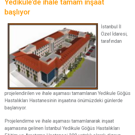
Yedikule'de ihale tamam inşaat
başlıyor
İ
stanbul İl
Özel İdaresi,
tarafından
projelendirilen ve ihale aşaması tamamlanan
Yedikule
Göğüs
Hastalıkları Hastanesinin inşaatına önümüzdeki günlerde
başlanıyor.
Projelendirme ve ihale aşaması tamamlanarak inşaat
aşamasına gelinen İstanbul
Yedikule
Göğüs Hastalıkları