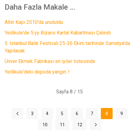
Daha Fazla Makale …
Altın Kapı 2010'da unutuldu
Yedikule'de 5.yy Bizans Kartal Kabartması Çalındı
5. İstanbul Balık Festivali 25-26 Ekim tarihinde Samatya'da
Yapılacak
Ünver Ekmek Fabrikası en iyiler listesinde
Yedikule'deki depoda yangın..!
Sayfa 8 / 15
3
4
5
6
7
8
9
10
11
12