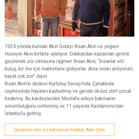
1
924 yılında kurulan Akın Gıda'yı İhsan Akın ve yeğeni
Hüseyin Akın birlikte işletiyor. Dükkandan kazanılan gelirle
geçinmek zor olmasına rağmen İhsan Akın, “İnsanlar elli
kuruş, bir lira için marketlere gidiyorlar. Ama onları anlıyorum,
hayat çok zor" diyor.
İhsan Akın’ın dedesi Kurtuluş Savaşı’nda, Çanakkale
cephesinde hayatını kaybetmiş ve geride öksüz dört çocuk
bırakmış. Bu kardeşlerden Mustafa aileye bakmanın
sorumluluğunu üstlenmiş ve 11 yaşında Kastamonu’dan
İstanbul’a gelmiş.
Devamını oku: En kahraman bakkal: Akın Gıda