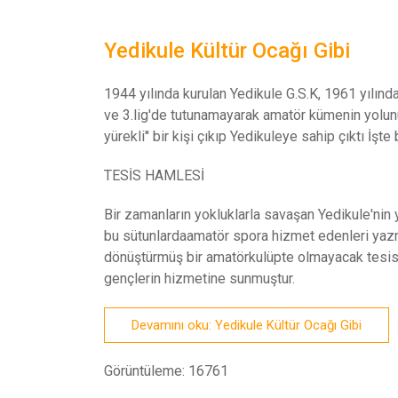
Yedikule Kültür Ocağı Gibi
1
944 yılında kurulan Yedikule G.S.K, 1961 yılınd
ve 3.lig'de tutunamayarak amatör kümenin yolunu 
yürekli'' bir kişi çıkıp Yedikuleye sahip çıktı İşt
TESİS HAMLESİ
Bir zamanların yokluklarla savaşan Yedikule'nin 
bu sütunlardaamatör spora hizmet edenleri yazm
dönüştürmüş bir amatörkulüpte olmayacak tesisle
gençlerin hizmetine sunmuştur.
Devamını oku: Yedikule Kültür Ocağı Gibi
Görüntüleme: 16761