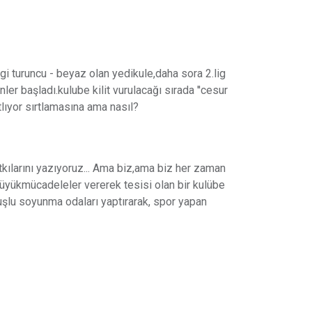
ngi turuncu - beyaz olan yedikule,daha sora 2.lig
r başladı.kulube kilit vurulacağı sırada ''cesur
rtlıyor sırtlamasına ama nasıl?
tkılarını yazıyoruz... Ama biz,ama biz her zaman
üyükmücadeleler vererek tesisi olan bir kulübe
uşlu soyunma odaları yaptırarak, spor yapan