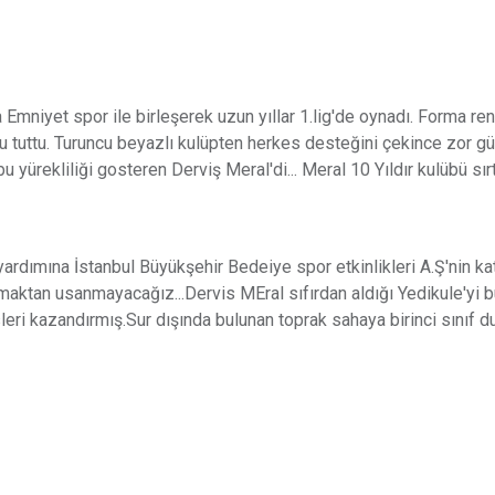
a Emniyet spor ile birleşerek uzun yıllar 1.lig'de oynadı. Forma re
tuttu. Turuncu beyazlı kulüpten herkes desteğini çekince zor günle
e bu yürekliliği gosteren Derviş Meral'di... Meral 10 Yıldır kulübü sı
yardımına İstanbul Büyükşehir Bedeiye spor etkinlikleri A.Ş'nin ka
aktan usanmayacağız...Dervis MEral sıfırdan aldığı Yedikule'yi b
ri kazandırmış.Sur dışında bulunan toprak sahaya birinci sınıf d