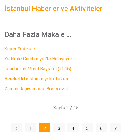
İstanbul Haberler ve Aktiviteler
Daha Fazla Makale …
Süper Yedikule
Yedikule Cumhuriyet'te Buluşuyor
İstanbul’un Marul Bayramı (2016)
Bereketli bostanlar yok olurken...
Zamanı taşıyan ses: Boooo-za!
Sayfa 2 / 15
1
2
3
4
5
6
7