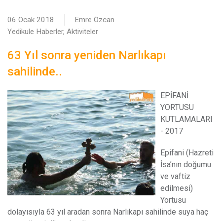
06 Ocak 2018
Emre Özcan
Yedikule Haberler, Aktiviteler
63 Yıl sonra yeniden Narlıkapı
sahilinde..
EPİFANİ
YORTUSU
KUTLAMALARI
- 2017
E
pifani (Hazreti
İsa’nın doğumu
ve vaftiz
edilmesi)
Yortusu
dolayısıyla 63 yıl aradan sonra Narlıkapı sahilinde suya haç